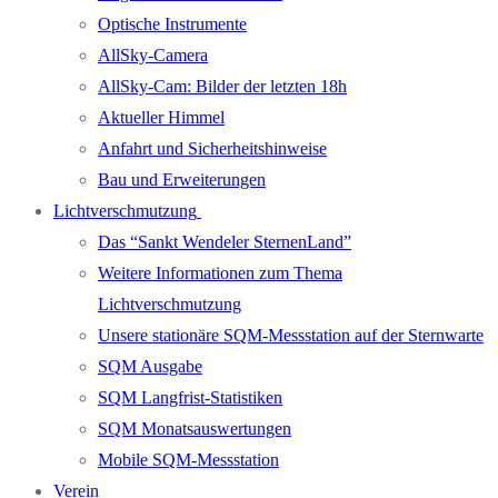
Optische Instrumente
AllSky-Camera
AllSky-Cam: Bilder der letzten 18h
Aktueller Himmel
Anfahrt und Sicherheitshinweise
Bau und Erweiterungen
Lichtverschmutzung
Das “Sankt Wendeler SternenLand”
Weitere Informationen zum Thema
Lichtverschmutzung
Unsere stationäre SQM-Messstation auf der Sternwarte
SQM Ausgabe
SQM Langfrist-Statistiken
SQM Monatsauswertungen
Mobile SQM-Messstation
Verein