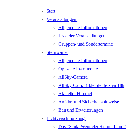
Zum
Menü
Schließen
Start
Inhalt
Veranstaltungen
springen
Allgemeine Informationen
Liste der Veranstaltungen
Gruppen- und Sondertermine
Sternwarte
Allgemeine Informationen
Optische Instrumente
AllSky-Camera
AllSky-Cam: Bilder der letzten 18h
Aktueller Himmel
Anfahrt und Sicherheitshinweise
Bau und Erweiterungen
Lichtverschmutzung
Das “Sankt Wendeler SternenLand”