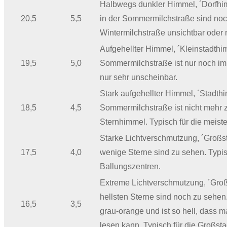
Halbwegs dunkler Himmel, ´Dorfhim
20,5
5,5
in der Sommermilchstraße sind noc
Wintermilchstraße unsichtbar oder 
Aufgehellter Himmel, ´Kleinstadthi
19,5
5,0
Sommermilchstraße ist nur noch im 
nur sehr unscheinbar.
Stark aufgehellter Himmel, ´Stadth
18,5
4,5
Sommermilchstraße ist nicht mehr 
Sternhimmel. Typisch für die meist
Starke Lichtverschmutzung, ´Großs
17,5
4,0
wenige Sterne sind zu sehen. Typis
Ballungszentren.
Extreme Lichtverschmutzung, ´Groß
hellsten Sterne sind noch zu sehen
16,5
3,5
grau-orange und ist so hell, dass
lesen kann. Typisch für die Großsta