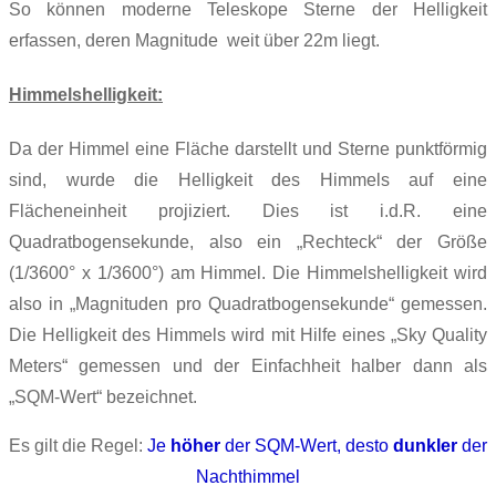
So können moderne Teleskope Sterne der Helligkeit
erfassen, deren Magnitude weit über 22m liegt.
Himmelshelligkeit:
Da der Himmel eine Fläche darstellt und Sterne punktförmig
sind, wurde die Helligkeit des Himmels auf eine
Flächeneinheit projiziert. Dies ist i.d.R.
eine
Quadrat
bogensekunde
, also ein „Rechteck“ der Größe
(1/
3600
° x 1/
3600
°) am Himmel. Die Himmelshelligkeit wird
also in „Magnituden pro Quadrat
bogensekunde
“ gemessen.
Die Helligkeit des Himmels wird mit Hilfe eines „Sky Quality
Meters“ gemessen und der Einfachheit halber dann als
„SQM-Wert“ bezeichnet.
Es gilt die Regel:
Je
höher
der S
QM-Wert
,
desto
dunkler
der
Nachthimmel