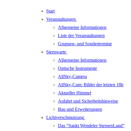
Zum
Menü
Schließen
Start
Inhalt
Veranstaltungen
springen
Allgemeine Informationen
Liste der Veranstaltungen
Gruppen- und Sondertermine
Sternwarte
Allgemeine Informationen
Optische Instrumente
AllSky-Camera
AllSky-Cam: Bilder der letzten 18h
Aktueller Himmel
Anfahrt und Sicherheitshinweise
Bau und Erweiterungen
Lichtverschmutzung
Das “Sankt Wendeler SternenLand”