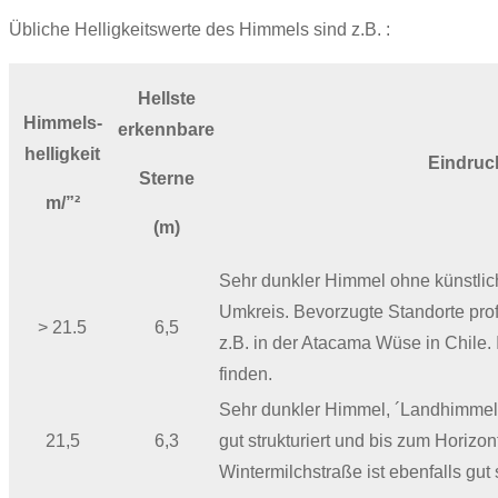
Übliche Helligkeitswerte des Himmels sind z.B. :
Hellste
Himmels-
erkennbare
helligkeit
Eindruc
Sterne
m/”²
(m)
Sehr dunkler Himmel ohne künstli
Umkreis. Bevorzugte Standorte prof
> 21.5
6,5
z.B. in der Atacama Wüse in Chile
finden.
Sehr dunkler Himmel, ´Landhimmel
21,5
6,3
gut strukturiert und bis zum Horizont
Wintermilchstraße ist ebenfalls gut 