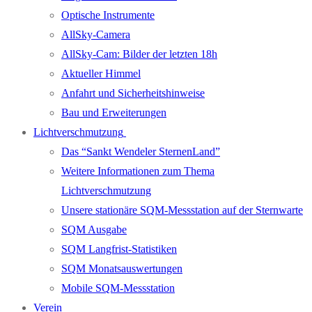
Optische Instrumente
AllSky-Camera
AllSky-Cam: Bilder der letzten 18h
Aktueller Himmel
Anfahrt und Sicherheitshinweise
Bau und Erweiterungen
Lichtverschmutzung
Das “Sankt Wendeler SternenLand”
Weitere Informationen zum Thema
Lichtverschmutzung
Unsere stationäre SQM-Messstation auf der Sternwarte
SQM Ausgabe
SQM Langfrist-Statistiken
SQM Monatsauswertungen
Mobile SQM-Messstation
Verein