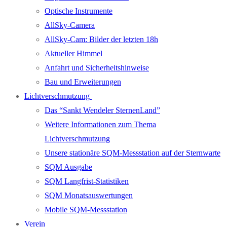
Optische Instrumente
AllSky-Camera
AllSky-Cam: Bilder der letzten 18h
Aktueller Himmel
Anfahrt und Sicherheitshinweise
Bau und Erweiterungen
Lichtverschmutzung
Das “Sankt Wendeler SternenLand”
Weitere Informationen zum Thema
Lichtverschmutzung
Unsere stationäre SQM-Messstation auf der Sternwarte
SQM Ausgabe
SQM Langfrist-Statistiken
SQM Monatsauswertungen
Mobile SQM-Messstation
Verein