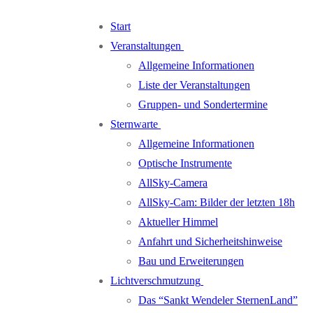
Zum
Menü
Schließen
Start
Inhalt
Veranstaltungen
springen
Allgemeine Informationen
Liste der Veranstaltungen
Gruppen- und Sondertermine
Sternwarte
Allgemeine Informationen
Optische Instrumente
AllSky-Camera
AllSky-Cam: Bilder der letzten 18h
Aktueller Himmel
Anfahrt und Sicherheitshinweise
Bau und Erweiterungen
Lichtverschmutzung
Das “Sankt Wendeler SternenLand”