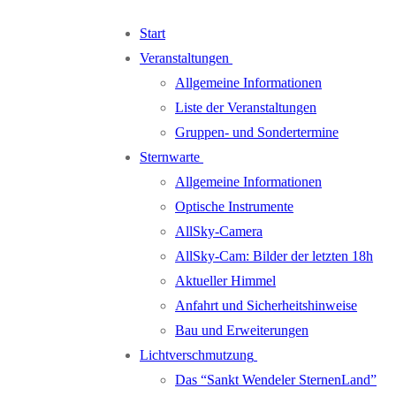
Zum
Menü
Schließen
Start
Inhalt
Veranstaltungen
springen
Allgemeine Informationen
Liste der Veranstaltungen
Gruppen- und Sondertermine
Sternwarte
Allgemeine Informationen
Optische Instrumente
AllSky-Camera
AllSky-Cam: Bilder der letzten 18h
Aktueller Himmel
Anfahrt und Sicherheitshinweise
Bau und Erweiterungen
Lichtverschmutzung
Das “Sankt Wendeler SternenLand”