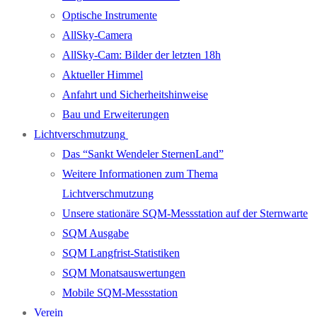
Optische Instrumente
AllSky-Camera
AllSky-Cam: Bilder der letzten 18h
Aktueller Himmel
Anfahrt und Sicherheitshinweise
Bau und Erweiterungen
Lichtverschmutzung
Das “Sankt Wendeler SternenLand”
Weitere Informationen zum Thema
Lichtverschmutzung
Unsere stationäre SQM-Messstation auf der Sternwarte
SQM Ausgabe
SQM Langfrist-Statistiken
SQM Monatsauswertungen
Mobile SQM-Messstation
Verein