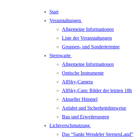
Zum
Menü
Schließen
Start
Inhalt
Veranstaltungen
springen
Allgemeine Informationen
Liste der Veranstaltungen
Gruppen- und Sondertermine
Sternwarte
Allgemeine Informationen
Optische Instrumente
AllSky-Camera
AllSky-Cam: Bilder der letzten 18h
Aktueller Himmel
Anfahrt und Sicherheitshinweise
Bau und Erweiterungen
Lichtverschmutzung
Das “Sankt Wendeler SternenLand”