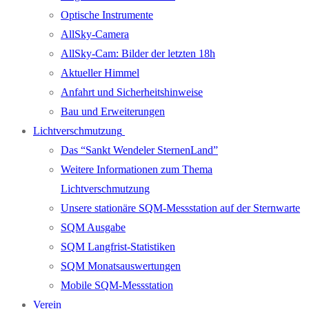
Optische Instrumente
AllSky-Camera
AllSky-Cam: Bilder der letzten 18h
Aktueller Himmel
Anfahrt und Sicherheitshinweise
Bau und Erweiterungen
Lichtverschmutzung
Das “Sankt Wendeler SternenLand”
Weitere Informationen zum Thema
Lichtverschmutzung
Unsere stationäre SQM-Messstation auf der Sternwarte
SQM Ausgabe
SQM Langfrist-Statistiken
SQM Monatsauswertungen
Mobile SQM-Messstation
Verein