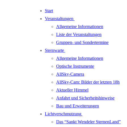
Zum
Menü
Schließen
Start
Inhalt
Veranstaltungen
springen
Allgemeine Informationen
Liste der Veranstaltungen
Gruppen- und Sondertermine
Sternwarte
Allgemeine Informationen
Optische Instrumente
AllSky-Camera
AllSky-Cam: Bilder der letzten 18h
Aktueller Himmel
Anfahrt und Sicherheitshinweise
Bau und Erweiterungen
Lichtverschmutzung
Das “Sankt Wendeler SternenLand”