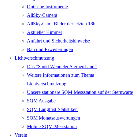
Optische Instrumente
AllSky-Camera
AllSky-Cam: Bilder der letzten 18h
Aktueller Himmel
Anfahrt und Sicherheitshinweise
Bau und Erweiterungen
Lichtverschmutzung
Das “Sankt Wendeler SternenLand”
Weitere Informationen zum Thema
Lichtverschmutzung
Unsere stationäre SQM-Messstation auf der Sternwarte
SQM Ausgabe
SQM Langfrist-Statistiken
SQM Monatsauswertungen
Mobile SQM-Messstation
Verein