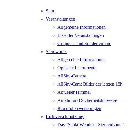
Zum
Menü
Schließen
Start
Inhalt
Veranstaltungen
springen
Allgemeine Informationen
Liste der Veranstaltungen
Gruppen- und Sondertermine
Sternwarte
Allgemeine Informationen
Optische Instrumente
AllSky-Camera
AllSky-Cam: Bilder der letzten 18h
Aktueller Himmel
Anfahrt und Sicherheitshinweise
Bau und Erweiterungen
Lichtverschmutzung
Das “Sankt Wendeler SternenLand”