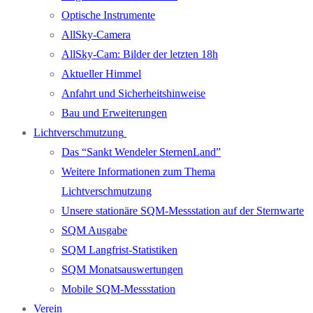
Optische Instrumente
AllSky-Camera
AllSky-Cam: Bilder der letzten 18h
Aktueller Himmel
Anfahrt und Sicherheitshinweise
Bau und Erweiterungen
Lichtverschmutzung
Das “Sankt Wendeler SternenLand”
Weitere Informationen zum Thema
Lichtverschmutzung
Unsere stationäre SQM-Messstation auf der Sternwarte
SQM Ausgabe
SQM Langfrist-Statistiken
SQM Monatsauswertungen
Mobile SQM-Messstation
Verein