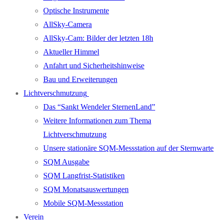
Optische Instrumente
AllSky-Camera
AllSky-Cam: Bilder der letzten 18h
Aktueller Himmel
Anfahrt und Sicherheitshinweise
Bau und Erweiterungen
Lichtverschmutzung
Das “Sankt Wendeler SternenLand”
Weitere Informationen zum Thema
Lichtverschmutzung
Unsere stationäre SQM-Messstation auf der Sternwarte
SQM Ausgabe
SQM Langfrist-Statistiken
SQM Monatsauswertungen
Mobile SQM-Messstation
Verein