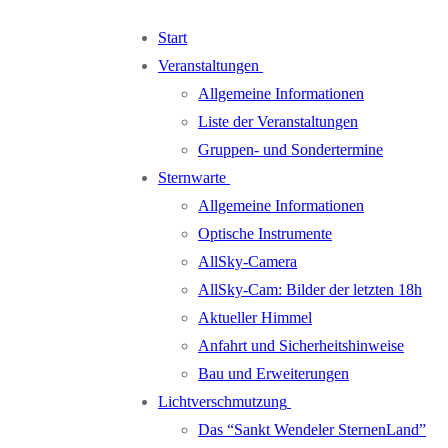
Zum
Menü
Schließen
Start
Inhalt
Veranstaltungen
springen
Allgemeine Informationen
Liste der Veranstaltungen
Gruppen- und Sondertermine
Sternwarte
Allgemeine Informationen
Optische Instrumente
AllSky-Camera
AllSky-Cam: Bilder der letzten 18h
Aktueller Himmel
Anfahrt und Sicherheitshinweise
Bau und Erweiterungen
Lichtverschmutzung
Das “Sankt Wendeler SternenLand”