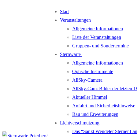
Zum
Menü
Schließen
Start
Inhalt
Veranstaltungen
springen
Allgemeine Informationen
Liste der Veranstaltungen
Gruppen- und Sondertermine
Sternwarte
Allgemeine Informationen
Optische Instrumente
AllSky-Camera
AllSky-Cam: Bilder der letzten 1
Aktueller Himmel
Anfahrt und Sicherheitshinweise
Bau und Erweiterungen
Lichtverschmutzung
Das “Sankt Wendeler SternenLa