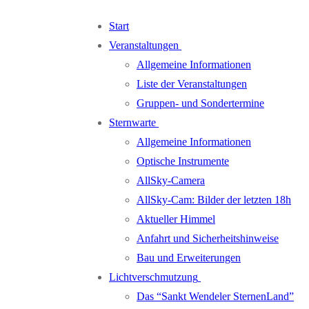
Zum
Menü
Schließen
Start
Inhalt
Veranstaltungen
springen
Allgemeine Informationen
Liste der Veranstaltungen
Gruppen- und Sondertermine
Sternwarte
Allgemeine Informationen
Optische Instrumente
AllSky-Camera
AllSky-Cam: Bilder der letzten 18h
Aktueller Himmel
Anfahrt und Sicherheitshinweise
Bau und Erweiterungen
Lichtverschmutzung
Das “Sankt Wendeler SternenLand”