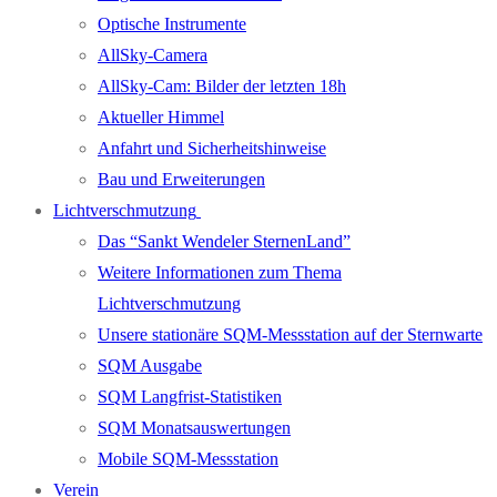
Optische Instrumente
AllSky-Camera
AllSky-Cam: Bilder der letzten 18h
Aktueller Himmel
Anfahrt und Sicherheitshinweise
Bau und Erweiterungen
Lichtverschmutzung
Das “Sankt Wendeler SternenLand”
Weitere Informationen zum Thema
Lichtverschmutzung
Unsere stationäre SQM-Messstation auf der Sternwarte
SQM Ausgabe
SQM Langfrist-Statistiken
SQM Monatsauswertungen
Mobile SQM-Messstation
Verein