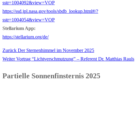
sstr=1004092&view=VOP
https://ssd.jpl.nasa.gov/tools/sbdb_lookup.html#/?
sstr=1004054&view=VOP
Stellarium App:
https://stellarium.org/de/
Vorheriger
Zurück
Der Sternenhimmel im November 2025
Beitragsnavigation
Nächster
Beitrag:
Weiter
Vortrag “Lichtverschmutzung” – Referent Dr. Matthias Rauls
Beitrag:
Partielle Sonnenfinsternis 2025