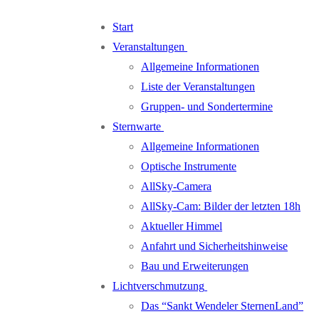
Zum
Menü
Schließen
Start
Inhalt
Veranstaltungen
springen
Allgemeine Informationen
Liste der Veranstaltungen
Gruppen- und Sondertermine
Sternwarte
Allgemeine Informationen
Optische Instrumente
AllSky-Camera
AllSky-Cam: Bilder der letzten 18h
Aktueller Himmel
Anfahrt und Sicherheitshinweise
Bau und Erweiterungen
Lichtverschmutzung
Das “Sankt Wendeler SternenLand”