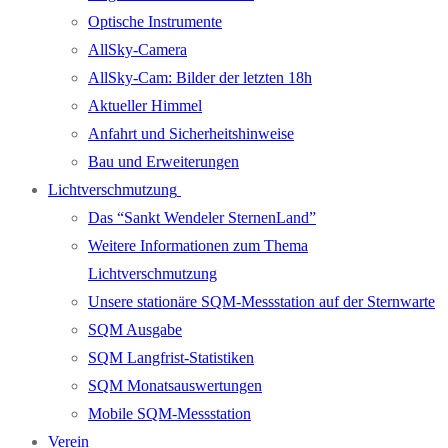
Optische Instrumente
AllSky-Camera
AllSky-Cam: Bilder der letzten 18h
Aktueller Himmel
Anfahrt und Sicherheitshinweise
Bau und Erweiterungen
Lichtverschmutzung
Das “Sankt Wendeler SternenLand”
Weitere Informationen zum Thema
Lichtverschmutzung
Unsere stationäre SQM-Messstation auf der Sternwarte
SQM Ausgabe
SQM Langfrist-Statistiken
SQM Monatsauswertungen
Mobile SQM-Messstation
Verein