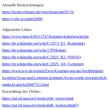
Aktuelle Beobachtungen:
https://forum.vdsastro.de/viewforum.php?f=52
https://cobs.si/comet/2606/
Allgemeine Links:
https://www.mpg.de/8315747/kometen-kulturgeschichte
https://de.wikipedia.org/wiki/C/1973_E1_(Kohoutek)
https://de.wikipedia.org/wiki/17P/Holmes
https://de.wikipedia.org/wiki/C/2025_R2_(SWAN)
https://en.wikipedia.org/wiki/C/2025_A6_(Lemmon)
https://www.n-tv.de/wissen/Zwei-Kometen-gut-am-Nachthimmel-
zu-sehen-Swan-und-Lemmon-kommen-Swan-wurde-erst-kuerzlich-
entdeckt-article26087511.html
Darstellung der Orbits:
https://ssd.jpl.nasa.gov/tools/orbit_viewer.html
https://ssd.jpl.nasa.gov/tools/sbdb_lookup.html#/?