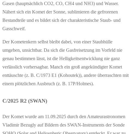
Gasen (hauptsächlich CO2, CO, CH4 und NH3) und Wasser.
Nähert sich ein Komet der Sonne, sublimieren die gefrorenen
Bestandteile und es bildet sich der charakteristische Staub- und
Gasschweif.
Der Kometenkern selbst bleibt dabei, von einer Staubhülle
umgeben, unsichtbar. Da sich die Gasfreisetzung im Vorfeld nie
genau bestimmen lässt, ist die Helligkeitsentwicklung nie ganz
verlässlich vorhersagbar. Manch ein groß angekündigter Komet
enttäuschte (z. B. C/1973 E1 (Kohoutek)), andere überraschten mit
einem plötzlichen Ausbruch (z. B. 17P/Holmes).
C/2025 R2 (SWAN)
Der Komet wurde am 11.09.2025 durch den Amateurastronomen
Vladimir Bezugly auf Bildern des SWAN-Instruments der Sonde
SOHO (Solar and Heliospheric Observatory) entdeckt. Er war zu