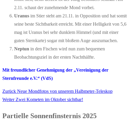
2.11. schaut der zunehmende Mond vorbei.
Uranus
im Stier steht am 21.11. in Opposition und hat somit
seine beste Sichtbarkeit erreicht. Mit einer Helligkeit von 5,6
mag ist Uranus bei sehr dunklem Himmel (und mit einer
guten Sternkarte) sogar mit bloßem Auge auszumachen.
Neptun
in den Fischen wird nun zum bequemen
Beobachtungsziel in der ersten Nachthälfte.
Mit freundlicher Genehmigung der
„Vereinigung der
Sternfreunde e.V.“ (VdS)
Vorheriger
Zurück
Neue Mondfotos von unserem Halbmeter-Teleskop
Beitragsnavigation
Nächster
Beitrag:
Weiter
Zwei Kometen im Oktober sichtbar!
Beitrag:
Partielle Sonnenfinsternis 2025