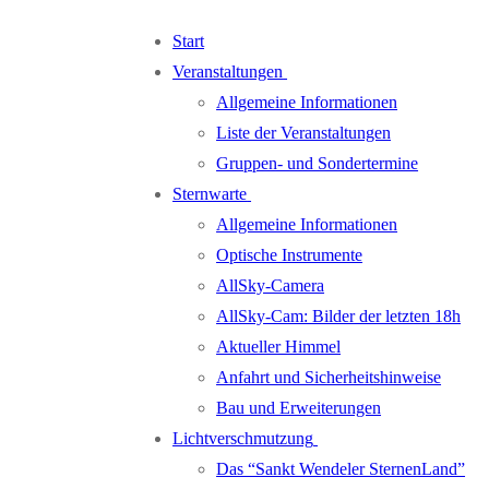
Zum
Menü
Schließen
Start
Inhalt
Veranstaltungen
springen
Allgemeine Informationen
Liste der Veranstaltungen
Gruppen- und Sondertermine
Sternwarte
Allgemeine Informationen
Optische Instrumente
AllSky-Camera
AllSky-Cam: Bilder der letzten 18h
Aktueller Himmel
Anfahrt und Sicherheitshinweise
Bau und Erweiterungen
Lichtverschmutzung
Das “Sankt Wendeler SternenLand”