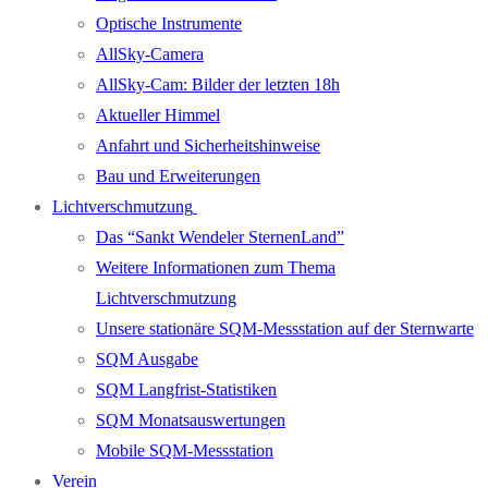
Optische Instrumente
AllSky-Camera
AllSky-Cam: Bilder der letzten 18h
Aktueller Himmel
Anfahrt und Sicherheitshinweise
Bau und Erweiterungen
Lichtverschmutzung
Das “Sankt Wendeler SternenLand”
Weitere Informationen zum Thema
Lichtverschmutzung
Unsere stationäre SQM-Messstation auf der Sternwarte
SQM Ausgabe
SQM Langfrist-Statistiken
SQM Monatsauswertungen
Mobile SQM-Messstation
Verein