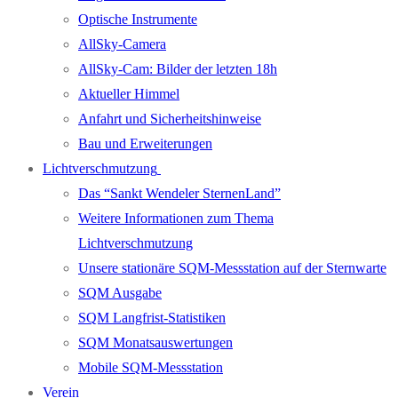
Optische Instrumente
AllSky-Camera
AllSky-Cam: Bilder der letzten 18h
Aktueller Himmel
Anfahrt und Sicherheitshinweise
Bau und Erweiterungen
Lichtverschmutzung
Das “Sankt Wendeler SternenLand”
Weitere Informationen zum Thema
Lichtverschmutzung
Unsere stationäre SQM-Messstation auf der Sternwarte
SQM Ausgabe
SQM Langfrist-Statistiken
SQM Monatsauswertungen
Mobile SQM-Messstation
Verein