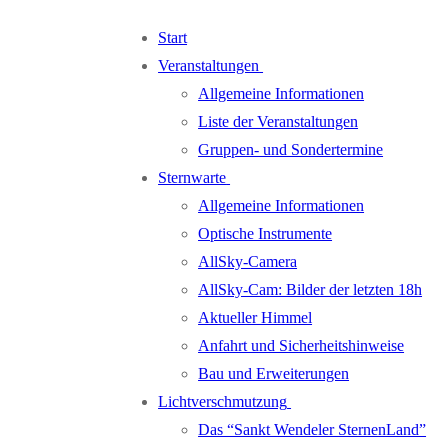
Zum
Menü
Schließen
Start
Inhalt
Veranstaltungen
springen
Allgemeine Informationen
Liste der Veranstaltungen
Gruppen- und Sondertermine
Sternwarte
Allgemeine Informationen
Optische Instrumente
AllSky-Camera
AllSky-Cam: Bilder der letzten 18h
Aktueller Himmel
Anfahrt und Sicherheitshinweise
Bau und Erweiterungen
Lichtverschmutzung
Das “Sankt Wendeler SternenLand”