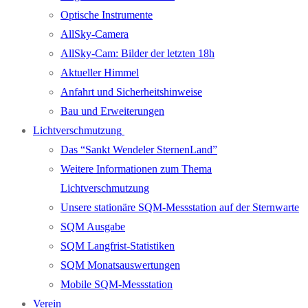
Optische Instrumente
AllSky-Camera
AllSky-Cam: Bilder der letzten 18h
Aktueller Himmel
Anfahrt und Sicherheitshinweise
Bau und Erweiterungen
Lichtverschmutzung
Das “Sankt Wendeler SternenLand”
Weitere Informationen zum Thema
Lichtverschmutzung
Unsere stationäre SQM-Messstation auf der Sternwarte
SQM Ausgabe
SQM Langfrist-Statistiken
SQM Monatsauswertungen
Mobile SQM-Messstation
Verein