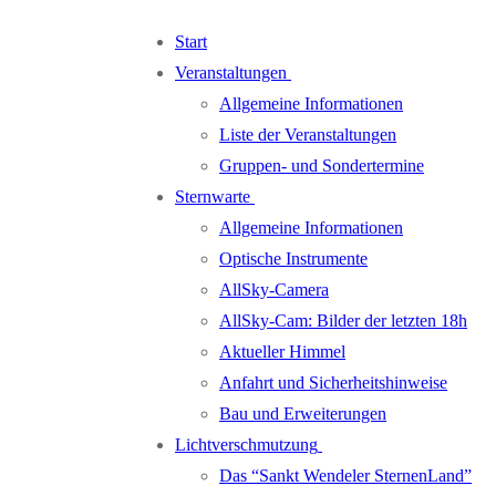
Zum
Menü
Schließen
Start
Inhalt
Veranstaltungen
springen
Allgemeine Informationen
Liste der Veranstaltungen
Gruppen- und Sondertermine
Sternwarte
Allgemeine Informationen
Optische Instrumente
AllSky-Camera
AllSky-Cam: Bilder der letzten 18h
Aktueller Himmel
Anfahrt und Sicherheitshinweise
Bau und Erweiterungen
Lichtverschmutzung
Das “Sankt Wendeler SternenLand”