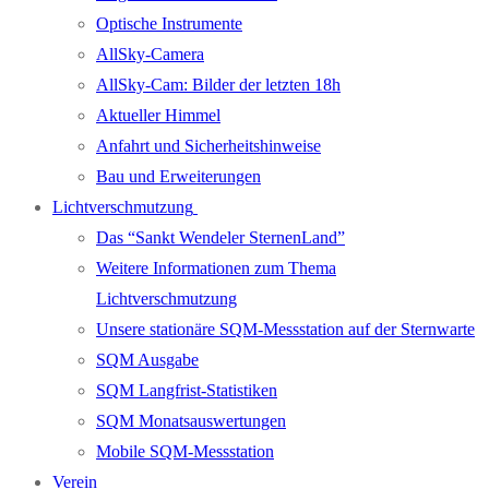
Optische Instrumente
AllSky-Camera
AllSky-Cam: Bilder der letzten 18h
Aktueller Himmel
Anfahrt und Sicherheitshinweise
Bau und Erweiterungen
Lichtverschmutzung
Das “Sankt Wendeler SternenLand”
Weitere Informationen zum Thema
Lichtverschmutzung
Unsere stationäre SQM-Messstation auf der Sternwarte
SQM Ausgabe
SQM Langfrist-Statistiken
SQM Monatsauswertungen
Mobile SQM-Messstation
Verein