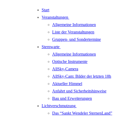
Zum
Menü
Schließen
Start
Inhalt
Veranstaltungen
springen
Allgemeine Informationen
Liste der Veranstaltungen
Gruppen- und Sondertermine
Sternwarte
Allgemeine Informationen
Optische Instrumente
AllSky-Camera
AllSky-Cam: Bilder der letzten 18h
Aktueller Himmel
Anfahrt und Sicherheitshinweise
Bau und Erweiterungen
Lichtverschmutzung
Das “Sankt Wendeler SternenLand”