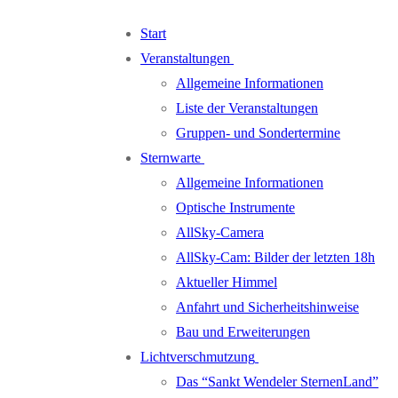
Zum
Menü
Schließen
Start
Inhalt
Veranstaltungen
springen
Allgemeine Informationen
Liste der Veranstaltungen
Gruppen- und Sondertermine
Sternwarte
Allgemeine Informationen
Optische Instrumente
AllSky-Camera
AllSky-Cam: Bilder der letzten 18h
Aktueller Himmel
Anfahrt und Sicherheitshinweise
Bau und Erweiterungen
Lichtverschmutzung
Das “Sankt Wendeler SternenLand”