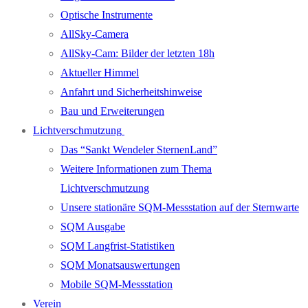
Optische Instrumente
AllSky-Camera
AllSky-Cam: Bilder der letzten 18h
Aktueller Himmel
Anfahrt und Sicherheitshinweise
Bau und Erweiterungen
Lichtverschmutzung
Das “Sankt Wendeler SternenLand”
Weitere Informationen zum Thema
Lichtverschmutzung
Unsere stationäre SQM-Messstation auf der Sternwarte
SQM Ausgabe
SQM Langfrist-Statistiken
SQM Monatsauswertungen
Mobile SQM-Messstation
Verein