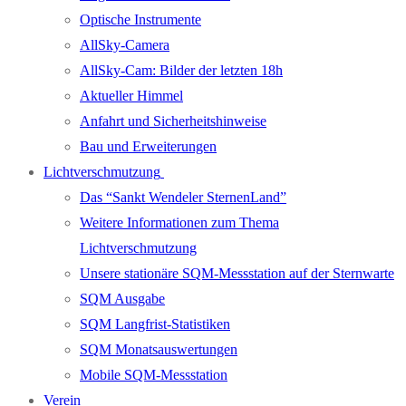
Optische Instrumente
AllSky-Camera
AllSky-Cam: Bilder der letzten 18h
Aktueller Himmel
Anfahrt und Sicherheitshinweise
Bau und Erweiterungen
Lichtverschmutzung
Das “Sankt Wendeler SternenLand”
Weitere Informationen zum Thema
Lichtverschmutzung
Unsere stationäre SQM-Messstation auf der Sternwarte
SQM Ausgabe
SQM Langfrist-Statistiken
SQM Monatsauswertungen
Mobile SQM-Messstation
Verein