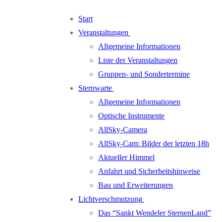
Zum
Menü
Schließen
Start
Inhalt
Veranstaltungen
springen
Allgemeine Informationen
Liste der Veranstaltungen
Gruppen- und Sondertermine
Sternwarte
Allgemeine Informationen
Optische Instrumente
AllSky-Camera
AllSky-Cam: Bilder der letzten 18h
Aktueller Himmel
Anfahrt und Sicherheitshinweise
Bau und Erweiterungen
Lichtverschmutzung
Das “Sankt Wendeler SternenLand”