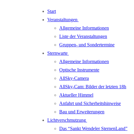
Zum
Menü
Schließen
Start
Inhalt
Veranstaltungen
springen
Allgemeine Informationen
Liste der Veranstaltungen
Gruppen- und Sondertermine
Sternwarte
Allgemeine Informationen
Optische Instrumente
AllSky-Camera
AllSky-Cam: Bilder der letzten 18h
Aktueller Himmel
Anfahrt und Sicherheitshinweise
Bau und Erweiterungen
Lichtverschmutzung
Das “Sankt Wendeler SternenLand”