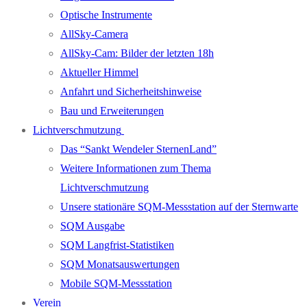
Optische Instrumente
AllSky-Camera
AllSky-Cam: Bilder der letzten 18h
Aktueller Himmel
Anfahrt und Sicherheitshinweise
Bau und Erweiterungen
Lichtverschmutzung
Das “Sankt Wendeler SternenLand”
Weitere Informationen zum Thema
Lichtverschmutzung
Unsere stationäre SQM-Messstation auf der Sternwarte
SQM Ausgabe
SQM Langfrist-Statistiken
SQM Monatsauswertungen
Mobile SQM-Messstation
Verein