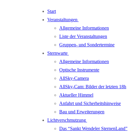
Zum
Menü
Schließen
Start
Inhalt
Veranstaltungen
springen
Allgemeine Informationen
Liste der Veranstaltungen
Gruppen- und Sondertermine
Sternwarte
Allgemeine Informationen
Optische Instrumente
AllSky-Camera
AllSky-Cam: Bilder der letzten 18h
Aktueller Himmel
Anfahrt und Sicherheitshinweise
Bau und Erweiterungen
Lichtverschmutzung
Das “Sankt Wendeler SternenLand”