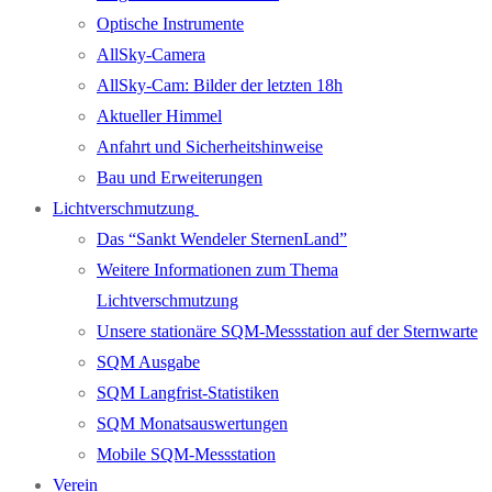
Optische Instrumente
AllSky-Camera
AllSky-Cam: Bilder der letzten 18h
Aktueller Himmel
Anfahrt und Sicherheitshinweise
Bau und Erweiterungen
Lichtverschmutzung
Das “Sankt Wendeler SternenLand”
Weitere Informationen zum Thema
Lichtverschmutzung
Unsere stationäre SQM-Messstation auf der Sternwarte
SQM Ausgabe
SQM Langfrist-Statistiken
SQM Monatsauswertungen
Mobile SQM-Messstation
Verein