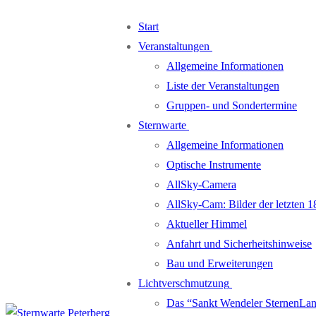
Zum
Menü
Schließen
Start
Inhalt
Veranstaltungen
springen
Allgemeine Informationen
Liste der Veranstaltungen
Gruppen- und Sondertermine
Sternwarte
Allgemeine Informationen
Optische Instrumente
AllSky-Camera
AllSky-Cam: Bilder der letzten 1
Aktueller Himmel
Anfahrt und Sicherheitshinweise
Bau und Erweiterungen
Lichtverschmutzung
Das “Sankt Wendeler SternenLa