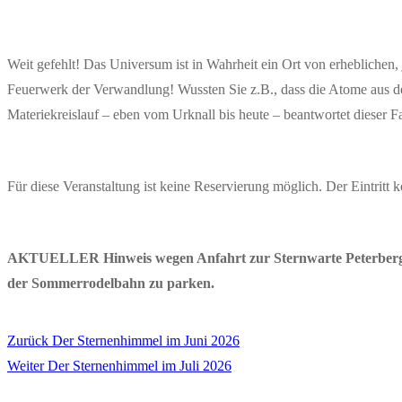
Weit gefehlt! Das Universum ist in Wahrheit ein Ort von erheblichen
Feuerwerk der Verwandlung! Wussten Sie z.B., dass die Atome aus de
Materiekreislauf – eben vom Urknall bis heute – beantwortet dieser F
Für diese Veranstaltung ist keine Reservierung möglich. Der Eintritt k
AKTUELLER Hinweis wegen Anfahrt zur Sternwarte Peterberg: A
der Sommerrodelbahn zu parken.
Vorheriger
Zurück
Der Sternenhimmel im Juni 2026
Beitragsnavigation
Nächster
Beitrag:
Weiter
Der Sternenhimmel im Juli 2026
Beitrag: