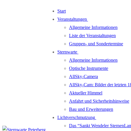
Zum
Menü
Schließen
Start
Inhalt
Veranstaltungen
springen
Allgemeine Informationen
Liste der Veranstaltungen
Gruppen- und Sondertermine
Sternwarte
Allgemeine Informationen
Optische Instrumente
AllSky-Camera
AllSky-Cam: Bilder der letzten 1
Aktueller Himmel
Anfahrt und Sicherheitshinweise
Bau und Erweiterungen
Lichtverschmutzung
Das “Sankt Wendeler SternenLa