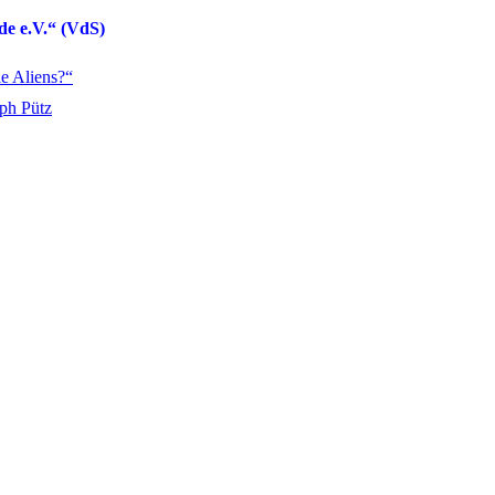
de e.V.“ (VdS)
e Aliens?“
ph Pütz