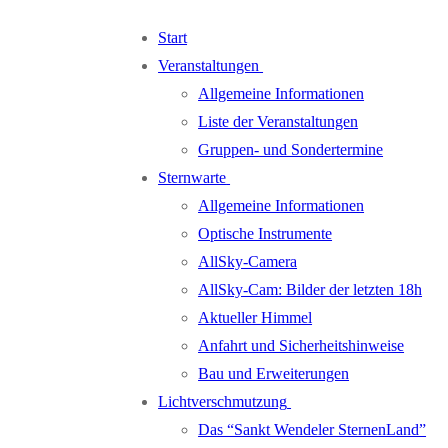
Zum
Menü
Schließen
Start
Inhalt
Veranstaltungen
springen
Allgemeine Informationen
Liste der Veranstaltungen
Gruppen- und Sondertermine
Sternwarte
Allgemeine Informationen
Optische Instrumente
AllSky-Camera
AllSky-Cam: Bilder der letzten 18h
Aktueller Himmel
Anfahrt und Sicherheitshinweise
Bau und Erweiterungen
Lichtverschmutzung
Das “Sankt Wendeler SternenLand”