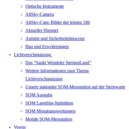
Optische Instrumente
AllSky-Camera
AllSky-Cam: Bilder der letzten 18h
Aktueller Himmel
Anfahrt und Sicherheitshinweise
Bau und Erweiterungen
Lichtverschmutzung
Das “Sankt Wendeler SternenLand”
Weitere Informationen zum Thema
Lichtverschmutzung
Unsere stationäre SQM-Messstation auf der Sternwarte
SQM Ausgabe
SQM Langfrist-Statistiken
SQM Monatsauswertungen
Mobile SQM-Messstation
Verein