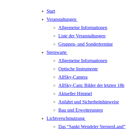
Zum
Menü
Schließen
Start
Inhalt
Veranstaltungen
springen
Allgemeine Informationen
Liste der Veranstaltungen
Gruppen- und Sondertermine
Sternwarte
Allgemeine Informationen
Optische Instrumente
AllSky-Camera
AllSky-Cam: Bilder der letzten 18h
Aktueller Himmel
Anfahrt und Sicherheitshinweise
Bau und Erweiterungen
Lichtverschmutzung
Das “Sankt Wendeler SternenLand”