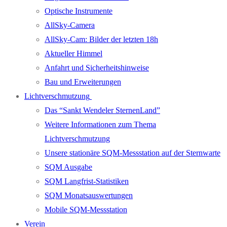
Optische Instrumente
AllSky-Camera
AllSky-Cam: Bilder der letzten 18h
Aktueller Himmel
Anfahrt und Sicherheitshinweise
Bau und Erweiterungen
Lichtverschmutzung
Das “Sankt Wendeler SternenLand”
Weitere Informationen zum Thema
Lichtverschmutzung
Unsere stationäre SQM-Messstation auf der Sternwarte
SQM Ausgabe
SQM Langfrist-Statistiken
SQM Monatsauswertungen
Mobile SQM-Messstation
Verein