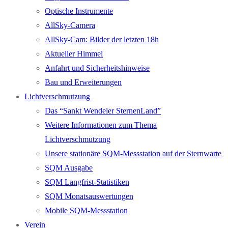
Optische Instrumente
AllSky-Camera
AllSky-Cam: Bilder der letzten 18h
Aktueller Himmel
Anfahrt und Sicherheitshinweise
Bau und Erweiterungen
Lichtverschmutzung
Das “Sankt Wendeler SternenLand”
Weitere Informationen zum Thema
Lichtverschmutzung
Unsere stationäre SQM-Messstation auf der Sternwarte
SQM Ausgabe
SQM Langfrist-Statistiken
SQM Monatsauswertungen
Mobile SQM-Messstation
Verein