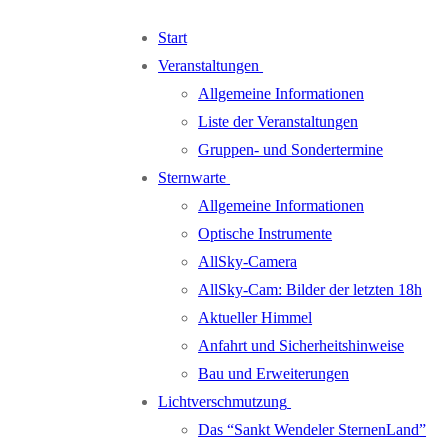
Zum
Menü
Schließen
Start
Inhalt
Veranstaltungen
springen
Allgemeine Informationen
Liste der Veranstaltungen
Gruppen- und Sondertermine
Sternwarte
Allgemeine Informationen
Optische Instrumente
AllSky-Camera
AllSky-Cam: Bilder der letzten 18h
Aktueller Himmel
Anfahrt und Sicherheitshinweise
Bau und Erweiterungen
Lichtverschmutzung
Das “Sankt Wendeler SternenLand”