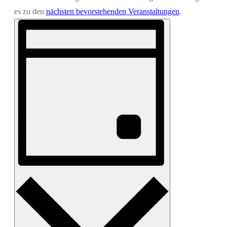
es zu den
nächsten bevorstehenden Veranstaltungen
.
Veranstaltung
Ansichten-
Ansichten-
Navigation
Navigation
Tag