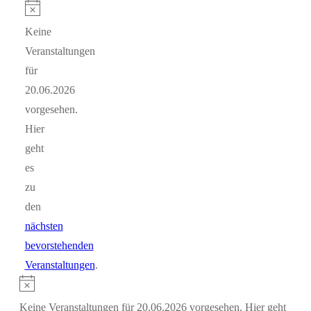
Veranstaltungen
Hinweis
Keine
für
Veranstaltungen
20.06.2026
für
20.06.2026
vorgesehen.
Hier
geht
es
zu
den
nächsten
bevorstehenden
Veranstaltungen
.
Hinweis
Keine Veranstaltungen für 20.06.2026 vorgesehen. Hier geht