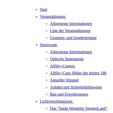
Zum
Menü
Schließen
Start
Inhalt
Veranstaltungen
springen
Allgemeine Informationen
Liste der Veranstaltungen
Gruppen- und Sondertermine
Sternwarte
Allgemeine Informationen
Optische Instrumente
AllSky-Camera
AllSky-Cam: Bilder der letzten 18h
Aktueller Himmel
Anfahrt und Sicherheitshinweise
Bau und Erweiterungen
Lichtverschmutzung
Das “Sankt Wendeler SternenLand”