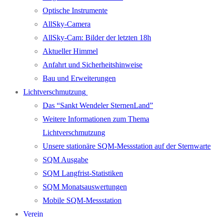
Optische Instrumente
AllSky-Camera
AllSky-Cam: Bilder der letzten 18h
Aktueller Himmel
Anfahrt und Sicherheitshinweise
Bau und Erweiterungen
Lichtverschmutzung
Das “Sankt Wendeler SternenLand”
Weitere Informationen zum Thema
Lichtverschmutzung
Unsere stationäre SQM-Messstation auf der Sternwarte
SQM Ausgabe
SQM Langfrist-Statistiken
SQM Monatsauswertungen
Mobile SQM-Messstation
Verein